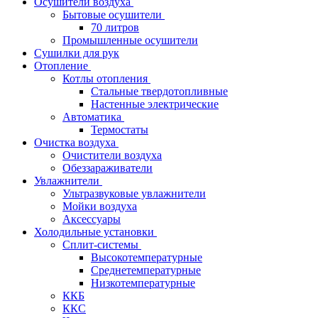
Осушители воздуха
Бытовые осушители
70 литров
Промышленные осушители
Сушилки для рук
Отопление
Котлы отопления
Стальные твердотопливные
Настенные электрические
Автоматика
Термостаты
Очистка воздуха
Очистители воздуха
Обеззараживатели
Увлажнители
Ультразвуковые увлажнители
Мойки воздуха
Аксессуары
Холодильные установки
Сплит-системы
Высокотемпературные
Среднетемпературные
Низкотемпературные
ККБ
ККС