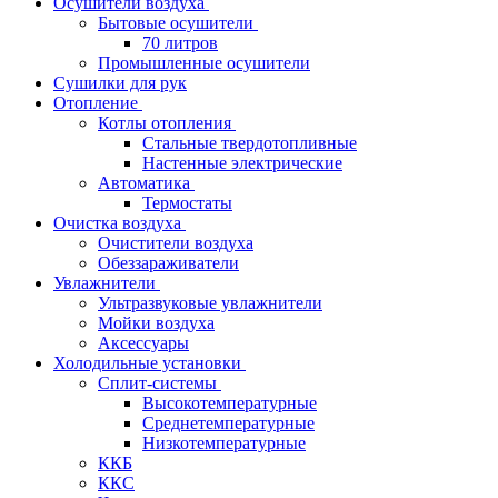
Осушители воздуха
Бытовые осушители
70 литров
Промышленные осушители
Сушилки для рук
Отопление
Котлы отопления
Стальные твердотопливные
Настенные электрические
Автоматика
Термостаты
Очистка воздуха
Очистители воздуха
Обеззараживатели
Увлажнители
Ультразвуковые увлажнители
Мойки воздуха
Аксессуары
Холодильные установки
Сплит-системы
Высокотемпературные
Среднетемпературные
Низкотемпературные
ККБ
ККС