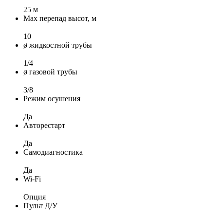
25 м
Max перепад высот, м
10
ø жидкостной трубы
1/4
ø газовой трубы
3/8
Режим осушения
Да
Авторестарт
Да
Самодиагностика
Да
Wi-Fi
Опция
Пульт Д/У