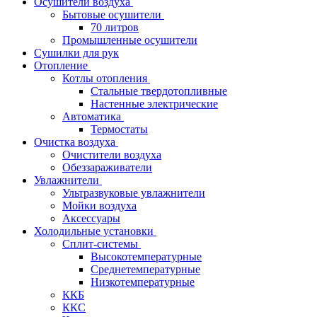
Осушители воздуха
Бытовые осушители
70 литров
Промышленные осушители
Сушилки для рук
Отопление
Котлы отопления
Стальные твердотопливные
Настенные электрические
Автоматика
Термостаты
Очистка воздуха
Очистители воздуха
Обеззараживатели
Увлажнители
Ультразвуковые увлажнители
Мойки воздуха
Аксессуары
Холодильные установки
Сплит-системы
Высокотемпературные
Среднетемпературные
Низкотемпературные
ККБ
ККС