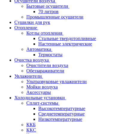
Осушители воздуха
Бытовые осушители
70 литров
Промышленные осушители
Сушилки для рук
Отопление
Котлы отопления
Стальные твердотопливные
Настенные электрические
Автоматика
Термостаты
Очистка воздуха
Очистители воздуха
Обеззараживатели
Увлажнители
Ультразвуковые увлажнители
Мойки воздуха
Аксессуары
Холодильные установки
Сплит-системы
Высокотемпературные
Среднетемпературные
Низкотемпературные
ККБ
ККС