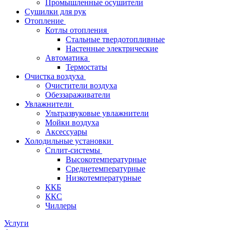
Промышленные осушители
Сушилки для рук
Отопление
Котлы отопления
Стальные твердотопливные
Настенные электрические
Автоматика
Термостаты
Очистка воздуха
Очистители воздуха
Обеззараживатели
Увлажнители
Ультразвуковые увлажнители
Мойки воздуха
Аксессуары
Холодильные установки
Сплит-системы
Высокотемпературные
Среднетемпературные
Низкотемпературные
ККБ
ККС
Чиллеры
Услуги