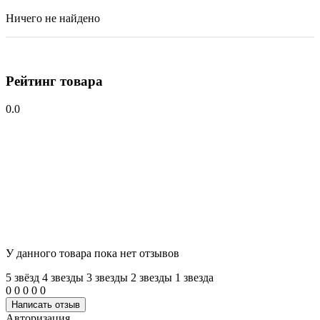
Ничего не найдено
Рейтинг товара
0.0
У данного товара пока нет отзывов
5 звёзд
4 звeзды
3 звeзды
2 звeзды
1 звeзда
0
0
0
0
0
Написать отзыв
Авторизация