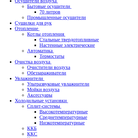
Осушители воздуха
Бытовые осушители
70 литров
Промышленные осушители
Сушилки для рук
Отопление
Котлы отопления
Стальные твердотопливные
Настенные электрические
Автоматика
Термостаты
Очистка воздуха
Очистители воздуха
Обеззараживатели
Увлажнители
Ультразвуковые увлажнители
Мойки воздуха
Аксессуары
Холодильные установки
Сплит-системы
Высокотемпературные
Среднетемпературные
Низкотемпературные
ККБ
ККС