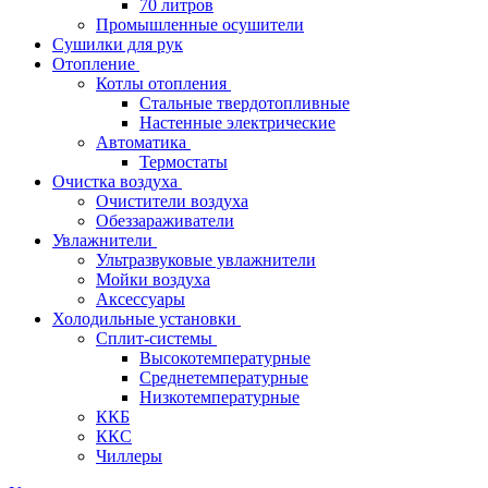
70 литров
Промышленные осушители
Сушилки для рук
Отопление
Котлы отопления
Стальные твердотопливные
Настенные электрические
Автоматика
Термостаты
Очистка воздуха
Очистители воздуха
Обеззараживатели
Увлажнители
Ультразвуковые увлажнители
Мойки воздуха
Аксессуары
Холодильные установки
Сплит-системы
Высокотемпературные
Среднетемпературные
Низкотемпературные
ККБ
ККС
Чиллеры