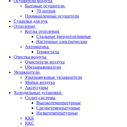
Осушители воздуха
Бытовые осушители
70 литров
Промышленные осушители
Сушилки для рук
Отопление
Котлы отопления
Стальные твердотопливные
Настенные электрические
Автоматика
Термостаты
Очистка воздуха
Очистители воздуха
Обеззараживатели
Увлажнители
Ультразвуковые увлажнители
Мойки воздуха
Аксессуары
Холодильные установки
Сплит-системы
Высокотемпературные
Среднетемпературные
Низкотемпературные
ККБ
ККС