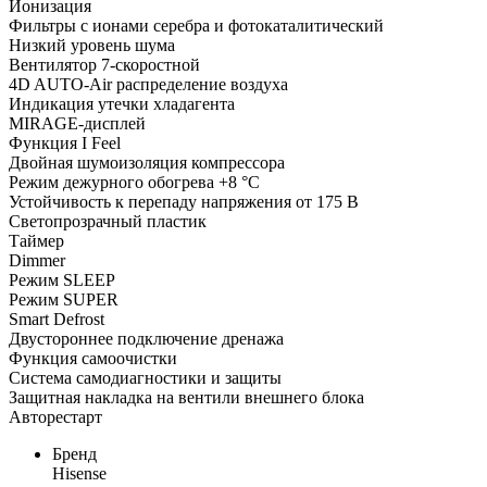
Ионизация
Фильтры с ионами серебра и фотокаталитический
Низкий уровень шума
Вентилятор 7-скоростной
4D AUTO-Air распределение воздуха
Индикация утечки хладагента
MIRAGE-дисплей
Функция I Feel
Двойная шумоизоляция компрессора
Режим дежурного обогрева +8 °С
Устойчивость к перепаду напряжения от 175 В
Светопрозрачный пластик
Таймер
Dimmer
Режим SLEEP
Режим SUPER
Smart Defrost
Двустороннее подключение дренажа
Функция самоочистки
Система самодиагностики и защиты
Защитная накладка на вентили внешнего блока
Авторестарт
Бренд
Hisense