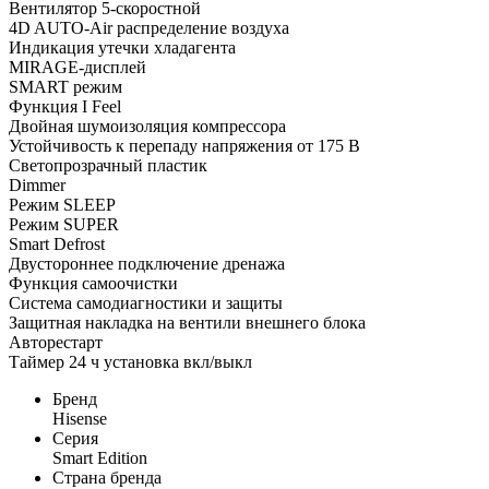
Вентилятор 5-скоростной
4D AUTO-Air распределение воздуха
Индикация утечки хладагента
MIRAGE-дисплей
SMART режим
Функция I Feel
Двойная шумоизоляция компрессора
Устойчивость к перепаду напряжения от 175 В
Светопрозрачный пластик
Dimmer
Режим SLEEP
Режим SUPER
Smart Defrost
Двустороннее подключение дренажа
Функция самоочистки
Система самодиагностики и защиты
Защитная накладка на вентили внешнего блока
Авторестарт
Таймер 24 ч установка вкл/выкл
Бренд
Hisense
Серия
Smart Edition
Страна бренда