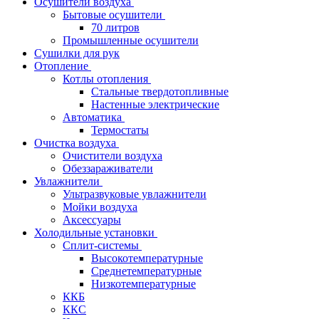
Осушители воздуха
Бытовые осушители
70 литров
Промышленные осушители
Сушилки для рук
Отопление
Котлы отопления
Стальные твердотопливные
Настенные электрические
Автоматика
Термостаты
Очистка воздуха
Очистители воздуха
Обеззараживатели
Увлажнители
Ультразвуковые увлажнители
Мойки воздуха
Аксессуары
Холодильные установки
Сплит-системы
Высокотемпературные
Среднетемпературные
Низкотемпературные
ККБ
ККС