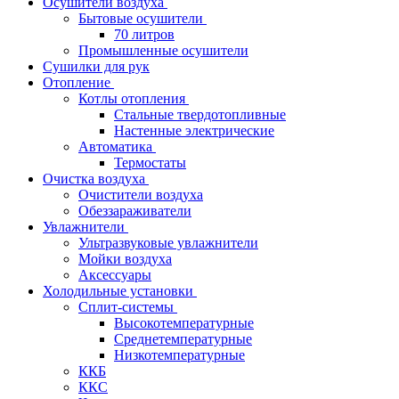
Осушители воздуха
Бытовые осушители
70 литров
Промышленные осушители
Сушилки для рук
Отопление
Котлы отопления
Стальные твердотопливные
Настенные электрические
Автоматика
Термостаты
Очистка воздуха
Очистители воздуха
Обеззараживатели
Увлажнители
Ультразвуковые увлажнители
Мойки воздуха
Аксессуары
Холодильные установки
Сплит-системы
Высокотемпературные
Среднетемпературные
Низкотемпературные
ККБ
ККС