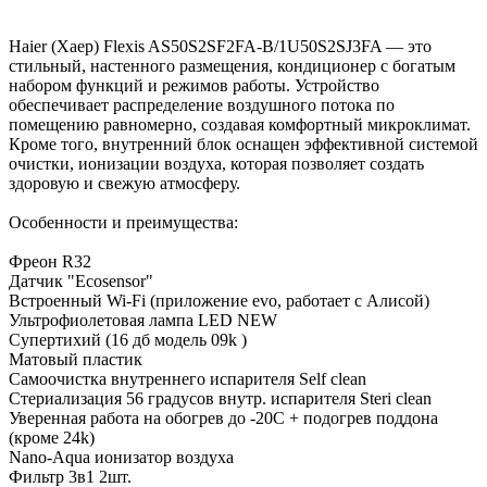
Haier (Хаер) Flexis AS50S2SF2FA-B/1U50S2SJ3FA — это
стильный, настенного размещения, кондиционер с богатым
набором функций и режимов работы. Устройство
обеспечивает распределение воздушного потока по
помещению равномерно, создавая комфортный микроклимат.
Кроме того, внутренний блок оснащен эффективной системой
очистки, ионизации воздуха, которая позволяет создать
здоровую и свежую атмосферу.
Особенности и преимущества:
Фреон R32
Датчик "Ecosensor"
Встроенный Wi-Fi (приложение evo, работает с Алисой)
Ультрофиолетовая лампа LED NEW
Супертихий (16 дб модель 09k )
Матовый пластик
Самоочистка внутреннего испарителя Self clean
Стериализация 56 градусов внутр. испарителя Steri clean
Уверенная работа на обогрев до -20С + подогрев поддона
(кроме 24k)
Nano-Aqua ионизатор воздуха
Фильтр 3в1 2шт.