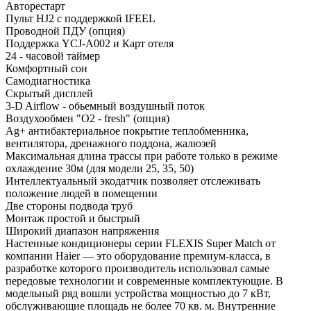
Авторестарт
Пульт HJ2 с поддержкой IFEEL
Проводной ПДУ (опция)
Поддержка YCJ-A002 и Карт отеля
24 - часовой таймер
Комфортный сон
Самодиагностика
Скрытый дисплей
3-D Airflow - обьемный воздушный поток
Воздухообмен "О2 - fresh" (опция)
Ag+ антибактериальное покрытие теплобменника,
вентилятора, дренажного поддона, жалюзей
Максимальная длина трассы при работе только в режиме
охлаждение 30м (для модели 25, 35, 50)
Интеллектуальный экодатчик позволяет отслеживать
положение людей в помещении
Две стороны подвода труб
Монтаж простой и быстрый
Широкий диапазон напряжения
Настенные кондиционеры серии FLEXIS Super Match от
компании Haier — это оборудование премиум-класса, в
разработке которого производитель использовал самые
передовые технологии и современные комплектующие. В
модельный ряд вошли устройства мощностью до 7 кВт,
обслуживающие площадь не более 70 кв. м. Внутренние