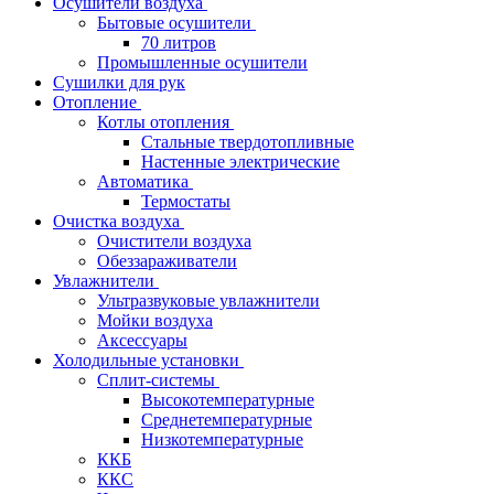
Осушители воздуха
Бытовые осушители
70 литров
Промышленные осушители
Сушилки для рук
Отопление
Котлы отопления
Стальные твердотопливные
Настенные электрические
Автоматика
Термостаты
Очистка воздуха
Очистители воздуха
Обеззараживатели
Увлажнители
Ультразвуковые увлажнители
Мойки воздуха
Аксессуары
Холодильные установки
Сплит-системы
Высокотемпературные
Среднетемпературные
Низкотемпературные
ККБ
ККС