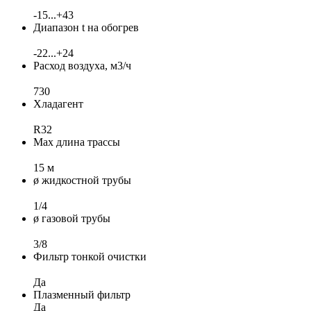
-15...+43
Диапазон t на обогрев
-22...+24
Расход воздуха, м3/ч
730
Хладагент
R32
Max длина трассы
15 м
ø жидкостной трубы
1/4
ø газовой трубы
3/8
Фильтр тонкой очистки
Да
Плазменный фильтр
Да