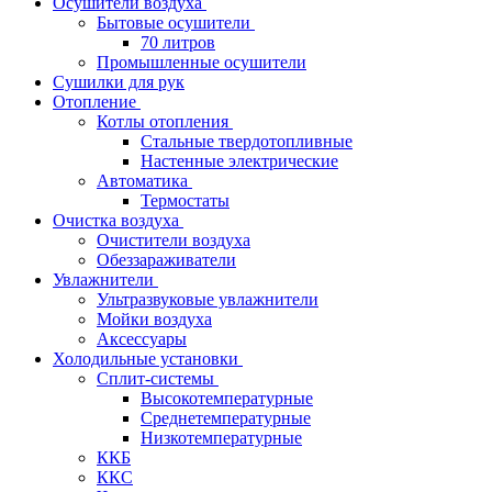
Осушители воздуха
Бытовые осушители
70 литров
Промышленные осушители
Сушилки для рук
Отопление
Котлы отопления
Стальные твердотопливные
Настенные электрические
Автоматика
Термостаты
Очистка воздуха
Очистители воздуха
Обеззараживатели
Увлажнители
Ультразвуковые увлажнители
Мойки воздуха
Аксессуары
Холодильные установки
Сплит-системы
Высокотемпературные
Среднетемпературные
Низкотемпературные
ККБ
ККС