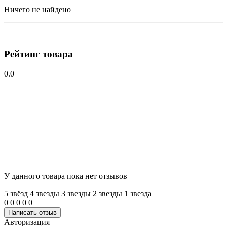
Ничего не найдено
Рейтинг товара
0.0
У данного товара пока нет отзывов
5 звёзд
4 звeзды
3 звeзды
2 звeзды
1 звeзда
0
0
0
0
0
Написать отзыв
Авторизация