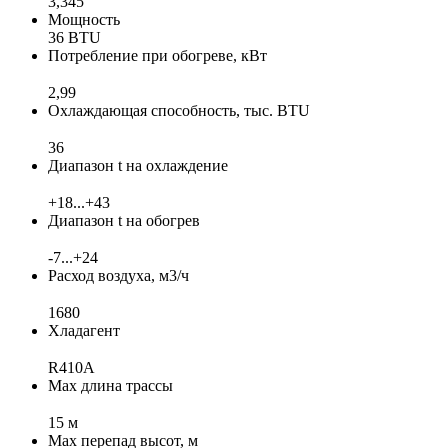
3,345
Мощность
36 BTU
Потребление при обогреве, кВт
2,99
Охлаждающая способность, тыс. BTU
36
Диапазон t на охлаждение
+18...+43
Диапазон t на обогрев
-7...+24
Расход воздуха, м3/ч
1680
Хладагент
R410A
Max длина трассы
15 м
Max перепад высот, м