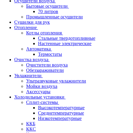
Осушители воздуха
Бытовые осушители
70 литров
Промышленные осушители
Сушилки для рук
Отопление
Котлы отопления
Стальные твердотопливные
Настенные электрические
Автоматика
Термостаты
Очистка воздуха
Очистители воздуха
Обеззараживатели
Увлажнители
Ультразвуковые увлажнители
Мойки воздуха
Аксессуары
Холодильные установки
Сплит-системы
Высокотемпературные
Среднетемпературные
Низкотемпературные
ККБ
ККС