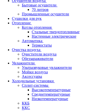
Осушители воздуха
Бытовые осушители
70 литров
Промышленные осушители
Сушилки для рук
Отопление
Котлы отопления
Стальные твердотопливные
Настенные электрические
Автоматика
Термостаты
Очистка воздуха
Очистители воздуха
Обеззараживатели
Увлажнители
Ультразвуковые увлажнители
Мойки воздуха
Аксессуары
Холодильные установки
Сплит-системы
Высокотемпературные
Среднетемпературные
Низкотемпературные
ККБ
ККС