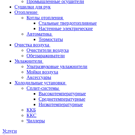
Промышленные осушители
Сушилки для рук
Отопление
Котлы отопления
Стальные твердотопливные
Настенные электрические
Автоматика
Термостаты
Очистка воздуха
Очистители воздуха
Обеззараживатели
Увлажнители
Ультразвуковые увлажнители
Мойки воздуха
Аксессуары
Холодильные установки
Сплит-системы
Высокотемпературные
Среднетемпературные
Низкотемпературные
ККБ
ККС
Чиллеры
Услуги