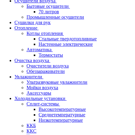
Осушители воздуха
Бытовые осушители
70 литров
Промышленные осушители
Сушилки для рук
Отопление
Котлы отопления
Стальные твердотопливные
Настенные электрические
Автоматика
Термостаты
Очистка воздуха
Очистители воздуха
Обеззараживатели
Увлажнители
Ультразвуковые увлажнители
Мойки воздуха
Аксессуары
Холодильные установки
Сплит-системы
Высокотемпературные
Среднетемпературные
Низкотемпературные
ККБ
ККС