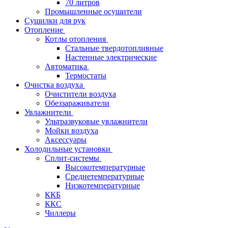
70 литров
Промышленные осушители
Сушилки для рук
Отопление
Котлы отопления
Стальные твердотопливные
Настенные электрические
Автоматика
Термостаты
Очистка воздуха
Очистители воздуха
Обеззараживатели
Увлажнители
Ультразвуковые увлажнители
Мойки воздуха
Аксессуары
Холодильные установки
Сплит-системы
Высокотемпературные
Среднетемпературные
Низкотемпературные
ККБ
ККС
Чиллеры