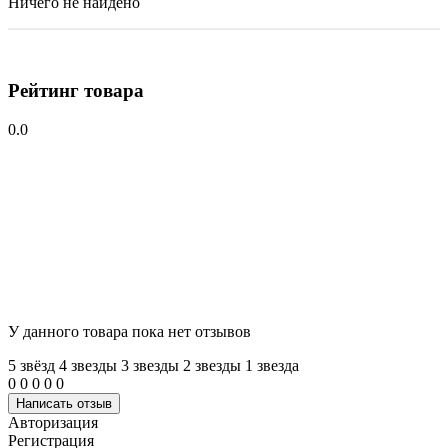
Ничего не найдено
Рейтинг товара
0.0
У данного товара пока нет отзывов
5 звёзд
4 звeзды
3 звeзды
2 звeзды
1 звeзда
0
0
0
0
0
Написать отзыв
Авторизация
Регистрация