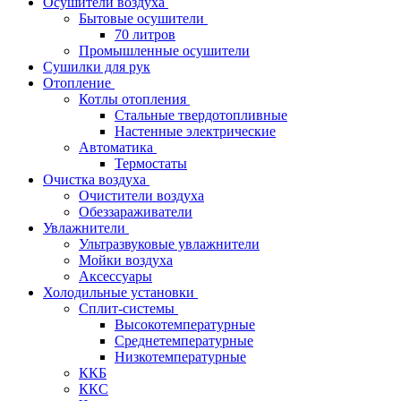
Осушители воздуха
Бытовые осушители
70 литров
Промышленные осушители
Сушилки для рук
Отопление
Котлы отопления
Стальные твердотопливные
Настенные электрические
Автоматика
Термостаты
Очистка воздуха
Очистители воздуха
Обеззараживатели
Увлажнители
Ультразвуковые увлажнители
Мойки воздуха
Аксессуары
Холодильные установки
Сплит-системы
Высокотемпературные
Среднетемпературные
Низкотемпературные
ККБ
ККС