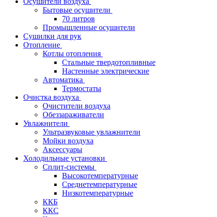
Осушители воздуха
Бытовые осушители
70 литров
Промышленные осушители
Сушилки для рук
Отопление
Котлы отопления
Стальные твердотопливные
Настенные электрические
Автоматика
Термостаты
Очистка воздуха
Очистители воздуха
Обеззараживатели
Увлажнители
Ультразвуковые увлажнители
Мойки воздуха
Аксессуары
Холодильные установки
Сплит-системы
Высокотемпературные
Среднетемпературные
Низкотемпературные
ККБ
ККС