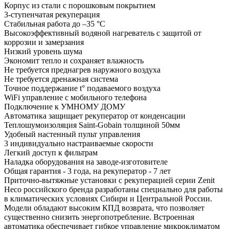
Корпус из стали с порошковым покрытием
3-ступенчатая рекуперация
Стабильная работа до –35 °С
Высокоэффективный водяной нагреватель с защитой от
коррозии и замерзания
Низкий уровень шума
Экономит тепло и сохраняет влажность
Не требуется преднагрев наружного воздуха
Не требуется дренажная система
Точное поддержание t° подаваемого воздуха
WiFi управление с мобильного телефона
Подключение к УМНОМУ ДОМУ
Автоматика защищает рекуператор от конденсации
Теплошумоизоляция Saint-Gobain толщиной 50мм
Удобный настенный пульт управления
3 индивидуально настраиваемые скорости
Легкий доступ к фильтрам
Наладка оборудования на заводе-изготовителе
Общая гарантия - 3 года, на рекуператор - 7 лет
Приточно-вытяжные установки с рекуперацией серии Zenit
Heco российского бренда разработаны специально для работы
в климатических условиях Сибири и Центральной России.
Модели обладают высоким КПД возврата, что позволяет
существенно снизить энергопотребление. Встроенная
автоматика обеспечивает гибкое управление микроклиматом