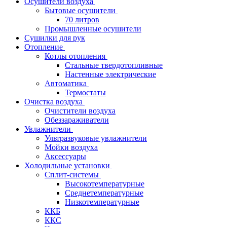
Осушители воздуха
Бытовые осушители
70 литров
Промышленные осушители
Сушилки для рук
Отопление
Котлы отопления
Стальные твердотопливные
Настенные электрические
Автоматика
Термостаты
Очистка воздуха
Очистители воздуха
Обеззараживатели
Увлажнители
Ультразвуковые увлажнители
Мойки воздуха
Аксессуары
Холодильные установки
Сплит-системы
Высокотемпературные
Среднетемпературные
Низкотемпературные
ККБ
ККС