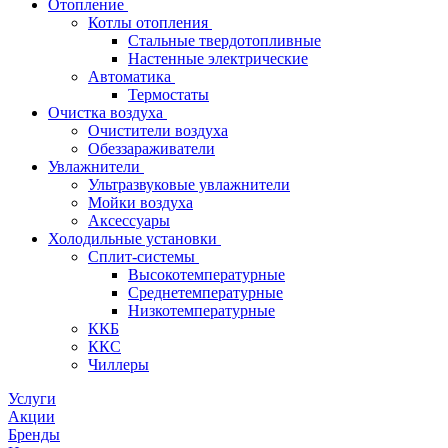
Отопление
Котлы отопления
Стальные твердотопливные
Настенные электрические
Автоматика
Термостаты
Очистка воздуха
Очистители воздуха
Обеззараживатели
Увлажнители
Ультразвуковые увлажнители
Мойки воздуха
Аксессуары
Холодильные установки
Сплит-системы
Высокотемпературные
Среднетемпературные
Низкотемпературные
ККБ
ККС
Чиллеры
Услуги
Акции
Бренды