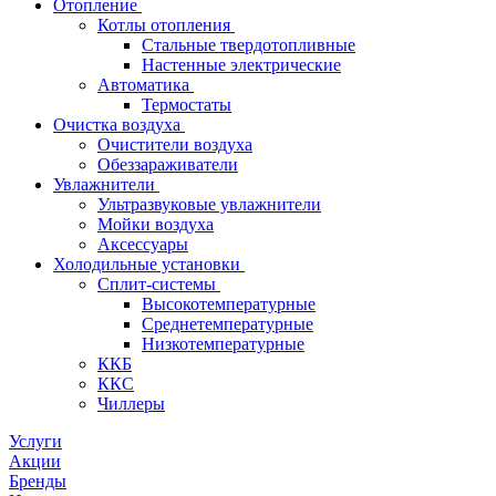
Отопление
Котлы отопления
Стальные твердотопливные
Настенные электрические
Автоматика
Термостаты
Очистка воздуха
Очистители воздуха
Обеззараживатели
Увлажнители
Ультразвуковые увлажнители
Мойки воздуха
Аксессуары
Холодильные установки
Сплит-системы
Высокотемпературные
Среднетемпературные
Низкотемпературные
ККБ
ККС
Чиллеры
Услуги
Акции
Бренды