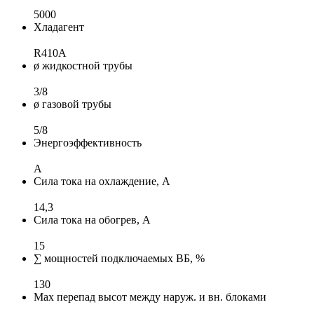
5000
Хладагент
R410A
ø жидкостной трубы
3/8
ø газовой трубы
5/8
Энергоэффективность
A
Сила тока на охлаждение, А
14,3
Сила тока на обогрев, А
15
∑ мощностей подключаемых ВБ, %
130
Max перепад высот между наруж. и вн. блоками