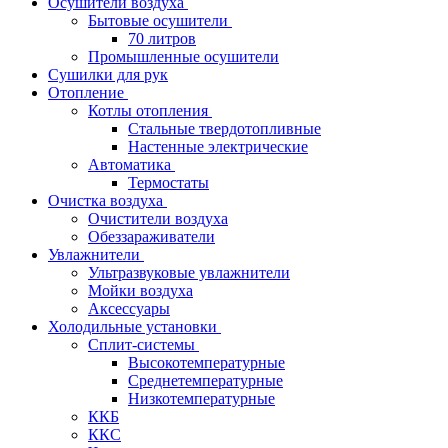
Осушители воздуха
Бытовые осушители
70 литров
Промышленные осушители
Сушилки для рук
Отопление
Котлы отопления
Стальные твердотопливные
Настенные электрические
Автоматика
Термостаты
Очистка воздуха
Очистители воздуха
Обеззараживатели
Увлажнители
Ультразвуковые увлажнители
Мойки воздуха
Аксессуары
Холодильные установки
Сплит-системы
Высокотемпературные
Среднетемпературные
Низкотемпературные
ККБ
ККС