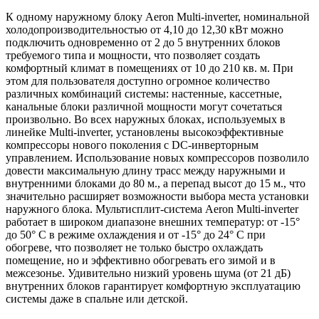
К одному наружному блоку Aeron Multi-inverter, номинальной
холодопроизводительностью от 4,10 до 12,30 кВт можно
подключить одновременно от 2 до 5 внутренних блоков
требуемого типа и мощности, что позволяет создать
комфортный климат в помещениях от 10 до 210 кв. м. При
этом для пользователя доступно огромное количество
различных комбинаций системы: настенные, кассетные,
канальные блоки различной мощности могут сочетаться
произвольно. Во всех наружных блоках, используемых в
линейке Multi-inverter, установлены высокоэффективные
компрессоры нового поколения с DС-инверторным
управлением. Использование новых компрессоров позволило
довести максимальную длину трасс между наружными и
внутренними блоками до 80 м., а перепад высот до 15 м., что
значительно расширяет возможности выбора места установки
наружного блока. Мультисплит-система Aeron Multi-inverter
работает в широком диапазоне внешних температур: от -15°
до 50° С в режиме охлаждения и от -15° до 24° С при
обогреве, что позволяет не только быстро охлаждать
помещение, но и эффективно обогревать его зимой и в
межсезонье. Удивительно низкий уровень шума (от 21 дБ)
внутренних блоков гарантирует комфортную эксплуатацию
системы даже в спальне или детской.