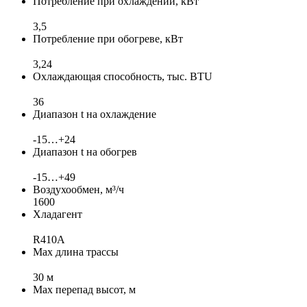
Потребление при охлаждении, кВт
3,5
Потребление при обогреве, кВт
3,24
Охлаждающая способность, тыс. BTU
36
Диапазон t на охлаждение
-15…+24
Диапазон t на обогрев
-15…+49
Воздухообмен, м³/ч
1600
Хладагент
R410A
Max длина трассы
30 м
Max перепад высот, м