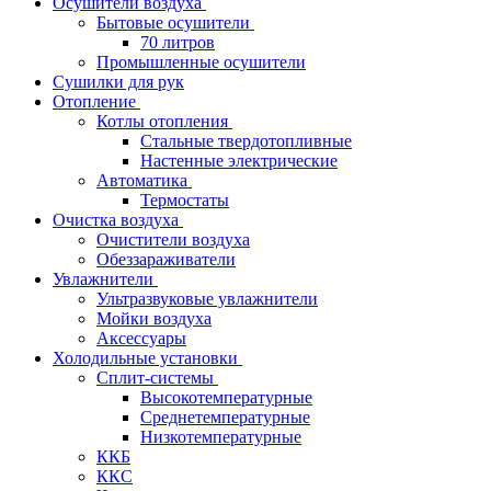
Осушители воздуха
Бытовые осушители
70 литров
Промышленные осушители
Сушилки для рук
Отопление
Котлы отопления
Стальные твердотопливные
Настенные электрические
Автоматика
Термостаты
Очистка воздуха
Очистители воздуха
Обеззараживатели
Увлажнители
Ультразвуковые увлажнители
Мойки воздуха
Аксессуары
Холодильные установки
Сплит-системы
Высокотемпературные
Среднетемпературные
Низкотемпературные
ККБ
ККС