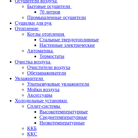
Осушители воздуха
Бытовые осушители
70 литров
Промышленные осушители
Сушилки для рук
Отопление
Котлы отопления
Стальные твердотопливные
Настенные электрические
Автоматика
Термостаты
Очистка воздуха
Очистители воздуха
Обеззараживатели
Увлажнители
Ультразвуковые увлажнители
Мойки воздуха
Аксессуары
Холодильные установки
Сплит-системы
Высокотемпературные
Среднетемпературные
Низкотемпературные
ККБ
ККС