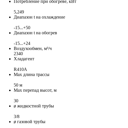
Потребление при обогреве, кВт
5,249
Диапазон t на охлаждение
-15...+50
Диапазон t на обогрев
-15...+24
Воздухообмен, м³/ч
2340
Хладагент
R410A
Max длина трассы
50 м
Max перепад высот, м
30
ø жидкостной трубы
3/8
ø газовой трубы