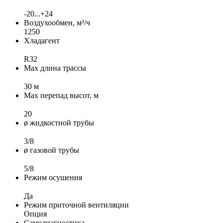
-20...+24
Воздухообмен, м³/ч
1250
Хладагент
R32
Max длина трассы
30 м
Max перепад высот, м
20
ø жидкостной трубы
3/8
ø газовой трубы
5/8
Режим осушения
Да
Режим приточной вентиляции
Опция
Самодиагностика