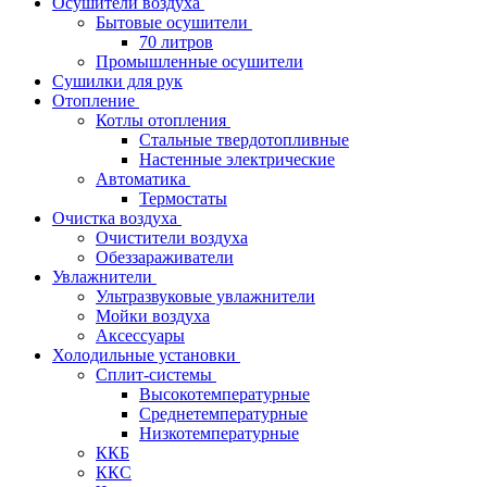
Осушители воздуха
Бытовые осушители
70 литров
Промышленные осушители
Сушилки для рук
Отопление
Котлы отопления
Стальные твердотопливные
Настенные электрические
Автоматика
Термостаты
Очистка воздуха
Очистители воздуха
Обеззараживатели
Увлажнители
Ультразвуковые увлажнители
Мойки воздуха
Аксессуары
Холодильные установки
Сплит-системы
Высокотемпературные
Среднетемпературные
Низкотемпературные
ККБ
ККС