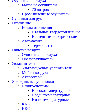
Осушители воздуха
Бытовые осушители
70 литров
Промышленные осушители
Сушилки для рук
Отопление
Котлы отопления
Стальные твердотопливные
Настенные электрические
Автоматика
Термостаты
Очистка воздуха
Очистители воздуха
Обеззараживатели
Увлажнители
Ультразвуковые увлажнители
Мойки воздуха
Аксессуары
Холодильные установки
Сплит-системы
Высокотемпературные
Среднетемпературные
Низкотемпературные
ККБ
ККС