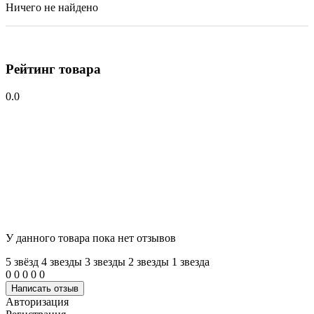
Ничего не найдено
Рейтинг товара
0.0
У данного товара пока нет отзывов
5 звёзд
4 звeзды
3 звeзды
2 звeзды
1 звeзда
0
0
0
0
0
Написать отзыв
Авторизация