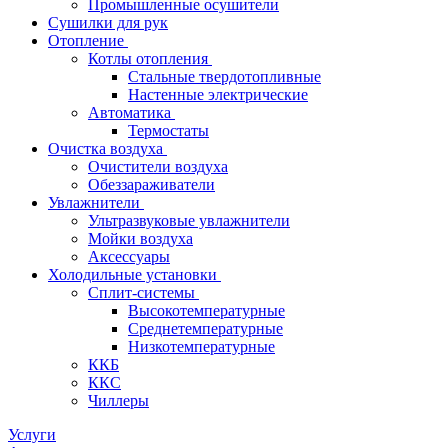
Промышленные осушители
Сушилки для рук
Отопление
Котлы отопления
Стальные твердотопливные
Настенные электрические
Автоматика
Термостаты
Очистка воздуха
Очистители воздуха
Обеззараживатели
Увлажнители
Ультразвуковые увлажнители
Мойки воздуха
Аксессуары
Холодильные установки
Сплит-системы
Высокотемпературные
Среднетемпературные
Низкотемпературные
ККБ
ККС
Чиллеры
Услуги