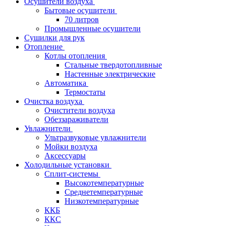
Осушители воздуха
Бытовые осушители
70 литров
Промышленные осушители
Сушилки для рук
Отопление
Котлы отопления
Стальные твердотопливные
Настенные электрические
Автоматика
Термостаты
Очистка воздуха
Очистители воздуха
Обеззараживатели
Увлажнители
Ультразвуковые увлажнители
Мойки воздуха
Аксессуары
Холодильные установки
Сплит-системы
Высокотемпературные
Среднетемпературные
Низкотемпературные
ККБ
ККС