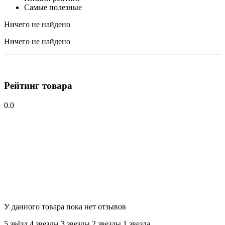
Самые полезные
Ничего не найдено
Ничего не найдено
Рейтинг товара
0.0
У данного товара пока нет отзывов
5 звёзд
4 звeзды
3 звeзды
2 звeзды
1 звeзда