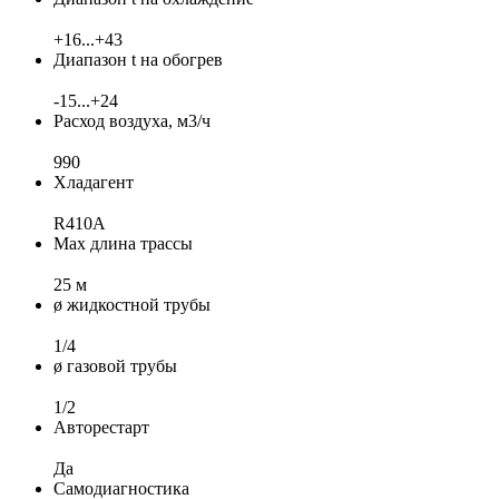
+16...+43
Диапазон t на обогрев
-15...+24
Расход воздуха, м3/ч
990
Хладагент
R410A
Max длина трассы
25 м
ø жидкостной трубы
1/4
ø газовой трубы
1/2
Авторестарт
Да
Самодиагностика