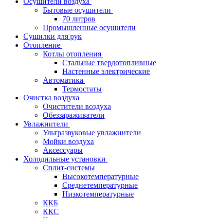
Осушители воздуха
Бытовые осушители
70 литров
Промышленные осушители
Сушилки для рук
Отопление
Котлы отопления
Стальные твердотопливные
Настенные электрические
Автоматика
Термостаты
Очистка воздуха
Очистители воздуха
Обеззараживатели
Увлажнители
Ультразвуковые увлажнители
Мойки воздуха
Аксессуары
Холодильные установки
Сплит-системы
Высокотемпературные
Среднетемпературные
Низкотемпературные
ККБ
ККС