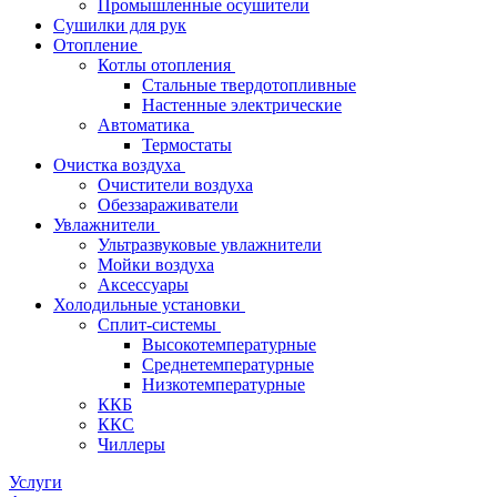
Промышленные осушители
Сушилки для рук
Отопление
Котлы отопления
Стальные твердотопливные
Настенные электрические
Автоматика
Термостаты
Очистка воздуха
Очистители воздуха
Обеззараживатели
Увлажнители
Ультразвуковые увлажнители
Мойки воздуха
Аксессуары
Холодильные установки
Сплит-системы
Высокотемпературные
Среднетемпературные
Низкотемпературные
ККБ
ККС
Чиллеры
Услуги