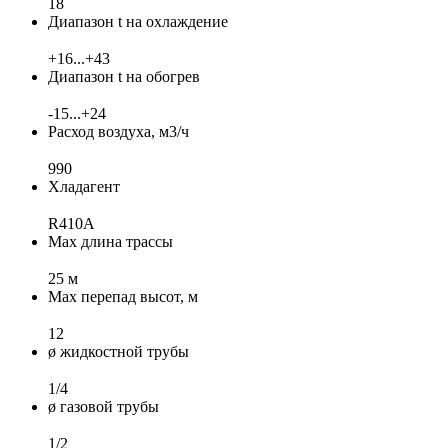
18
Диапазон t на охлаждение
+16...+43
Диапазон t на обогрев
-15...+24
Расход воздуха, м3/ч
990
Хладагент
R410A
Max длина трассы
25 м
Max перепад высот, м
12
ø жидкостной трубы
1/4
ø газовой трубы
1/2