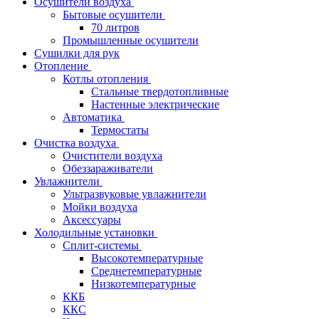
Осушители воздуха
Бытовые осушители
70 литров
Промышленные осушители
Сушилки для рук
Отопление
Котлы отопления
Стальные твердотопливные
Настенные электрические
Автоматика
Термостаты
Очистка воздуха
Очистители воздуха
Обеззараживатели
Увлажнители
Ультразвуковые увлажнители
Мойки воздуха
Аксессуары
Холодильные установки
Сплит-системы
Высокотемпературные
Среднетемпературные
Низкотемпературные
ККБ
ККС