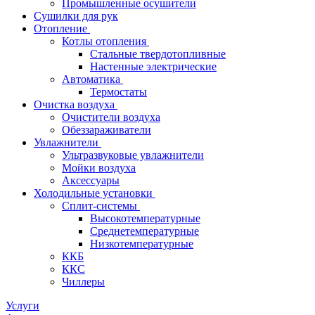
Промышленные осушители
Сушилки для рук
Отопление
Котлы отопления
Стальные твердотопливные
Настенные электрические
Автоматика
Термостаты
Очистка воздуха
Очистители воздуха
Обеззараживатели
Увлажнители
Ультразвуковые увлажнители
Мойки воздуха
Аксессуары
Холодильные установки
Сплит-системы
Высокотемпературные
Среднетемпературные
Низкотемпературные
ККБ
ККС
Чиллеры
Услуги