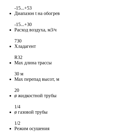
-15...+53
Диапазон t на обогрев
-15...+30
Расход воздуха, м3/ч
730
Хладагент
R32
Max длина трассы
30 м
Max перепад высот, м
20
ø жидкостной трубы
1/4
ø газовой трубы
1/2
Режим осушения