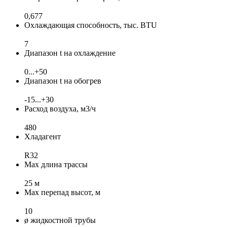
0,677
Охлаждающая способность, тыс. BTU
7
Диапазон t на охлаждение
0...+50
Диапазон t на обогрев
-15...+30
Расход воздуха, м3/ч
480
Хладагент
R32
Max длина трассы
25 м
Max перепад высот, м
10
ø жидкостной трубы