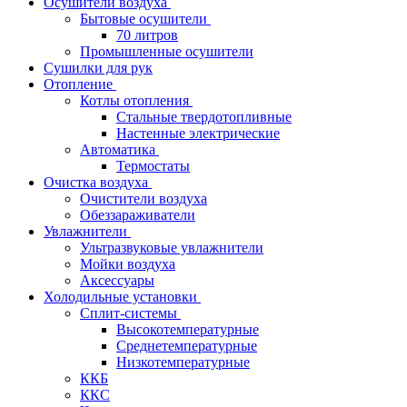
Осушители воздуха
Бытовые осушители
70 литров
Промышленные осушители
Сушилки для рук
Отопление
Котлы отопления
Стальные твердотопливные
Настенные электрические
Автоматика
Термостаты
Очистка воздуха
Очистители воздуха
Обеззараживатели
Увлажнители
Ультразвуковые увлажнители
Мойки воздуха
Аксессуары
Холодильные установки
Сплит-системы
Высокотемпературные
Среднетемпературные
Низкотемпературные
ККБ
ККС