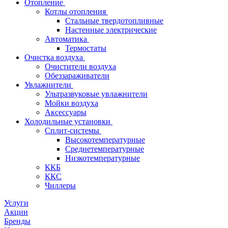
Отопление
Котлы отопления
Стальные твердотопливные
Настенные электрические
Автоматика
Термостаты
Очистка воздуха
Очистители воздуха
Обеззараживатели
Увлажнители
Ультразвуковые увлажнители
Мойки воздуха
Аксессуары
Холодильные установки
Сплит-системы
Высокотемпературные
Среднетемпературные
Низкотемпературные
ККБ
ККС
Чиллеры
Услуги
Акции
Бренды