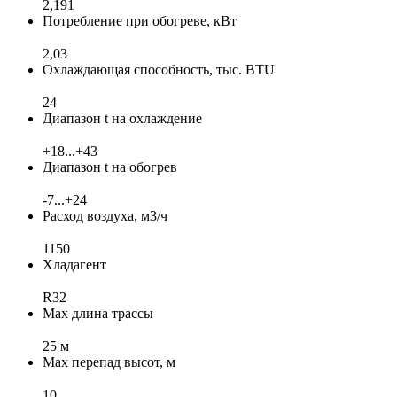
2,191
Потребление при обогреве, кВт
2,03
Охлаждающая способность, тыс. BTU
24
Диапазон t на охлаждение
+18...+43
Диапазон t на обогрев
-7...+24
Расход воздуха, м3/ч
1150
Хладагент
R32
Max длина трассы
25 м
Max перепад высот, м
10