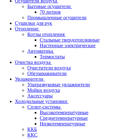
Осушители воздуха
Бытовые осушители
70 литров
Промышленные осушители
Сушилки для рук
Отопление
Котлы отопления
Стальные твердотопливные
Настенные электрические
Автоматика
Термостаты
Очистка воздуха
Очистители воздуха
Обеззараживатели
Увлажнители
Ультразвуковые увлажнители
Мойки воздуха
Аксессуары
Холодильные установки
Сплит-системы
Высокотемпературные
Среднетемпературные
Низкотемпературные
ККБ
ККС