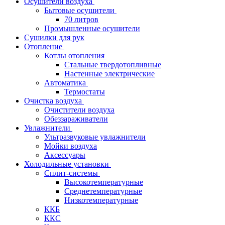
Осушители воздуха
Бытовые осушители
70 литров
Промышленные осушители
Сушилки для рук
Отопление
Котлы отопления
Стальные твердотопливные
Настенные электрические
Автоматика
Термостаты
Очистка воздуха
Очистители воздуха
Обеззараживатели
Увлажнители
Ультразвуковые увлажнители
Мойки воздуха
Аксессуары
Холодильные установки
Сплит-системы
Высокотемпературные
Среднетемпературные
Низкотемпературные
ККБ
ККС