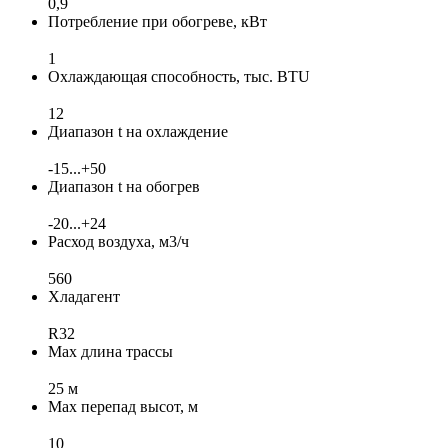
0,9
Потребление при обогреве, кВт
1
Охлаждающая способность, тыс. BTU
12
Диапазон t на охлаждение
-15...+50
Диапазон t на обогрев
-20...+24
Расход воздуха, м3/ч
560
Хладагент
R32
Max длина трассы
25 м
Max перепад высот, м
10