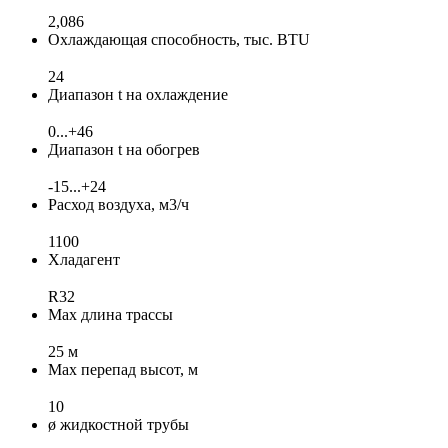
2,086
Охлаждающая способность, тыс. BTU
24
Диапазон t на охлаждение
0...+46
Диапазон t на обогрев
-15...+24
Расход воздуха, м3/ч
1100
Хладагент
R32
Max длина трассы
25 м
Max перепад высот, м
10
ø жидкостной трубы