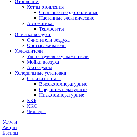
Отопление
Котлы отопления
Стальные твердотопливные
Настенные электрические
Автоматика
Термостаты
Очистка воздуха
Очистители воздуха
Обеззараживатели
Увлажнители
Ультразвуковые увлажнители
Мойки воздуха
Аксессуары
Холодильные установки
Сплит-системы
Высокотемпературные
Среднетемпературные
Низкотемпературные
ККБ
ККС
Чиллеры
Услуги
Акции
Бренды