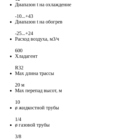
Диапазон t на охлаждение
-10...+43
Диапазон t на обогрев
-25...+24
Расход воздуха, м3/ч
600
Хладагент
R32
Max длина трассы
20 м
Max перепад высот, м
10
ø жидкостной трубы
1/4
ø газовой трубы
3/8