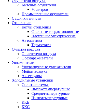
Осушители воздуха
Бытовые осушители
70 литров
Промышленные осушители
Сушилки для рук
Отопление
Котлы отопления
Стальные твердотопливные
Настенные электрические
Автоматика
Термостаты
Очистка воздуха
Очистители воздуха
Обеззараживатели
Увлажнители
Ультразвуковые увлажнители
Мойки воздуха
Аксессуары
Холодильные установки
Сплит-системы
Высокотемпературные
Среднетемпературные
Низкотемпературные
ККБ
ККС