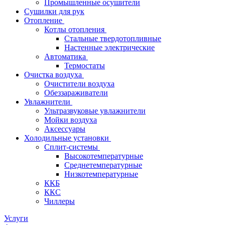
Промышленные осушители
Сушилки для рук
Отопление
Котлы отопления
Стальные твердотопливные
Настенные электрические
Автоматика
Термостаты
Очистка воздуха
Очистители воздуха
Обеззараживатели
Увлажнители
Ультразвуковые увлажнители
Мойки воздуха
Аксессуары
Холодильные установки
Сплит-системы
Высокотемпературные
Среднетемпературные
Низкотемпературные
ККБ
ККС
Чиллеры
Услуги