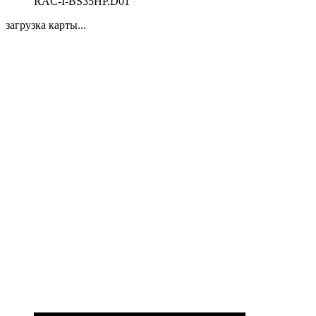
RAC-I-BS35HP.D01
загрузка карты...