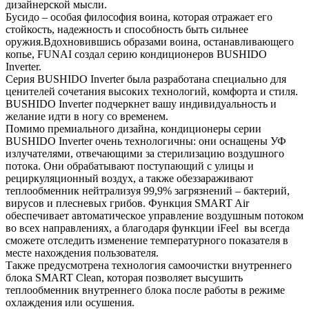
дизайнерской мысли.
Бусидо – особая философия воина, которая отражает его
стойкость, надежность и способность быть сильнее
оружия.Вдохновившись образами воина, останавливающего
копье, FUNAI создал серию кондиционеров BUSHIDO
Inverter.
Серия BUSHIDO Inverter была разработана специально для
ценителей сочетания высоких технологий, комфорта и стиля.
BUSHIDO Inverter подчеркнет вашу индивидуальность и
желание идти в ногу со временем.
Помимо премиального дизайна, кондиционеры серии
BUSHIDO Inverter очень технологичны: они оснащены УФ
излучателями, отвечающими за стерилизацию воздушного
потока. Они обрабатывают поступающий с улицы и
рециркуляционный воздух, а также обеззараживают
теплообменник нейтрализуя 99,9% загрязнений – бактерий,
вирусов и плесневых грибов. Функция SMART Air
обеспечивает автоматическое управление воздушным потоком
во всех направлениях, а благодаря функции iFeel вы всегда
сможете отследить изменение температурного показателя в
месте нахождения пользователя.
Также предусмотрена технология самоочистки внутреннего
блока SMART Clean, которая позволяет высушить
теплообменник внутреннего блока после работы в режиме
охлаждения или осушения.