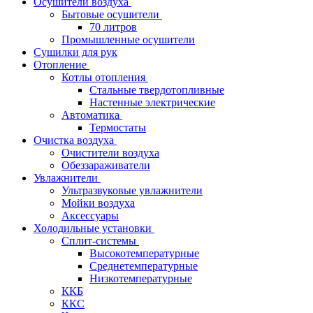
Осушители воздуха
Бытовые осушители
70 литров
Промышленные осушители
Сушилки для рук
Отопление
Котлы отопления
Стальные твердотопливные
Настенные электрические
Автоматика
Термостаты
Очистка воздуха
Очистители воздуха
Обеззараживатели
Увлажнители
Ультразвуковые увлажнители
Мойки воздуха
Аксессуары
Холодильные установки
Сплит-системы
Высокотемпературные
Среднетемпературные
Низкотемпературные
ККБ
ККС