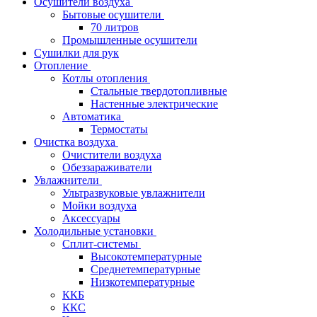
Осушители воздуха
Бытовые осушители
70 литров
Промышленные осушители
Сушилки для рук
Отопление
Котлы отопления
Стальные твердотопливные
Настенные электрические
Автоматика
Термостаты
Очистка воздуха
Очистители воздуха
Обеззараживатели
Увлажнители
Ультразвуковые увлажнители
Мойки воздуха
Аксессуары
Холодильные установки
Сплит-системы
Высокотемпературные
Среднетемпературные
Низкотемпературные
ККБ
ККС