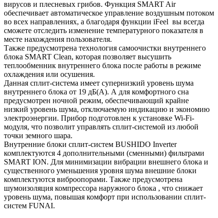
вирусов и плесневых грибов. Функция SMART Air
обеспечивает автоматическое управление воздушным потоком
во всех направлениях, а благодаря функции iFeel вы всегда
сможете отследить изменение температурного показателя в
месте нахождения пользователя.
Также предусмотрена технология самоочистки внутреннего
блока SMART Clean, которая позволяет высушить
теплообменник внутреннего блока после работы в режиме
охлаждения или осушения.
Данная сплит-система имеет супернизкий уровень шума
внутреннего блока от 19 дБ(А). А для комфортного сна
предусмотрен ночной режим, обеспечивающий крайне
низкий уровень шума, отключаемую индикацию и экономию
электроэнергии. Прибор подготовлен к установке Wi-Fi-
модуля, что позволит управлять сплит-системой из любой
точки земного шара.
Внутренние блоки сплит-систем BUSHIDO Inverter
комплектуются 4 дополнительными (сменными) фильтрами
SMART ION. Для минимизации вибрации внешнего блока и
существенного уменьшения уровня шума внешние блоки
комплектуются виброопорами. Также предусмотрена
шумоизоляция компрессора наружного блока , что снижает
уровень шума, повышая комфорт при использовании сплит-
систем FUNAI.