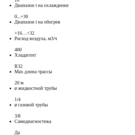
Диапазон t на охлаждение
0...+30
Диапазон t на обогрев
+16…+32
Расход воздуха, м3/ч
400
Хладагент
R32
Max длина трассы
20 м
ø жидкостной трубы
1/4
ø газовой трубы
3/8
Самодиагностика
Да