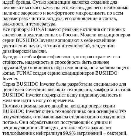
идеей бренда. Сутью концепции является создание для
человека высокого качества его жизни, для чего необходимо
наличие здорового и комфортного микроклимата по всем
параметрам: чистота воздуха, его обновление и состав,
влажность и температура.
Все приборы FUNAI имеют реальные отличия от типовых
аналогов, представленных в России. Модели кондиционеров
серии BUSHIDO Inverter воплощают в себе новейшие
достижения науки, техники и технологий, тенденции
дизайнерской мысли.
Бусидо – особая философия воина, которая отражает его
стойкость, надежность и способность быть сильнее
оружия.Вдохновившись образами воина, останавливающего
копье, FUNAI создал серию кондиционеров BUSHIDO
Inverter.
Серия BUSHIDO Inverter была разработана специально для
ценителей сочетания высоких технологий, комфорта и стиля.
BUSHIDO Inverter подчеркнет вашу индивидуальность и
желание идти в ногу со временем.
Помимо премиального дизайна, кондиционеры серии
BUSHIDO Inverter очень технологичны: они оснащены УФ
излучателями, отвечающими за стерилизацию воздушного
потока. Они обрабатывают поступающий с улицы и
рециркуляционный воздух, а также обеззараживают
теплообменник нейтрализуя 99,9% загрязнений – бактерий,