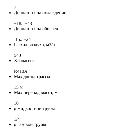
7
Диапазон t на охлаждение
+18...+43
Диапазон t на обогрев
-15...+24
Расход воздуха, м3/ч
540
Хладагент
R410A
Max длина трассы
15 м
Max перепад высот, м
10
ø жидкостной трубы
1/4
ø газовой трубы