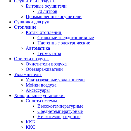
Осушители воздуха
Бытовые осушители
70 литров
Промышленные осушители
Сушилки для рук
Отопление
Котлы отопления
Стальные твердотопливные
Настенные электрические
Автоматика
Термостаты
Очистка воздуха
Очистители воздуха
Обеззараживатели
Увлажнители
Ультразвуковые увлажнители
Мойки воздуха
Аксессуары
Холодильные установки
Сплит-системы
Высокотемпературные
Среднетемпературные
Низкотемпературные
ККБ
ККС