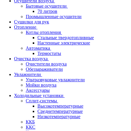
Осушители воздуха
Бытовые осушители
70 литров
Промышленные осушители
Сушилки для рук
Отопление
Котлы отопления
Стальные твердотопливные
Настенные электрические
Автоматика
Термостаты
Очистка воздуха
Очистители воздуха
Обеззараживатели
Увлажнители
Ультразвуковые увлажнители
Мойки воздуха
Аксессуары
Холодильные установки
Сплит-системы
Высокотемпературные
Среднетемпературные
Низкотемпературные
ККБ
ККС