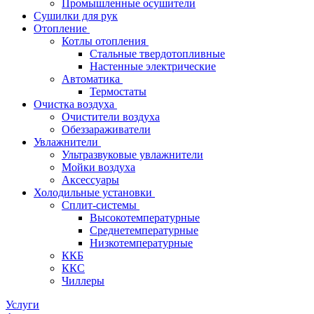
Промышленные осушители
Сушилки для рук
Отопление
Котлы отопления
Стальные твердотопливные
Настенные электрические
Автоматика
Термостаты
Очистка воздуха
Очистители воздуха
Обеззараживатели
Увлажнители
Ультразвуковые увлажнители
Мойки воздуха
Аксессуары
Холодильные установки
Сплит-системы
Высокотемпературные
Среднетемпературные
Низкотемпературные
ККБ
ККС
Чиллеры
Услуги