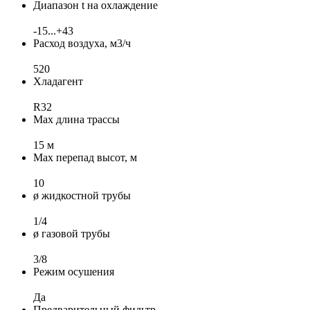
Диапазон t на охлаждение
-15...+43
Расход воздуха, м3/ч
520
Хладагент
R32
Max длина трассы
15 м
Max перепад высот, м
10
ø жидкостной трубы
1/4
ø газовой трубы
3/8
Режим осушения
Да
Предварительный фильтр