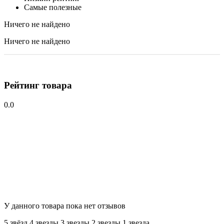
Самые полезные
Ничего не найдено
Ничего не найдено
Рейтинг товара
0.0
У данного товара пока нет отзывов
5 звёзд
4 звeзды
3 звeзды
2 звeзды
1 звeзда