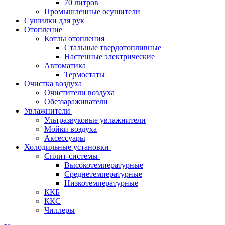
70 литров
Промышленные осушители
Сушилки для рук
Отопление
Котлы отопления
Стальные твердотопливные
Настенные электрические
Автоматика
Термостаты
Очистка воздуха
Очистители воздуха
Обеззараживатели
Увлажнители
Ультразвуковые увлажнители
Мойки воздуха
Аксессуары
Холодильные установки
Сплит-системы
Высокотемпературные
Среднетемпературные
Низкотемпературные
ККБ
ККС
Чиллеры