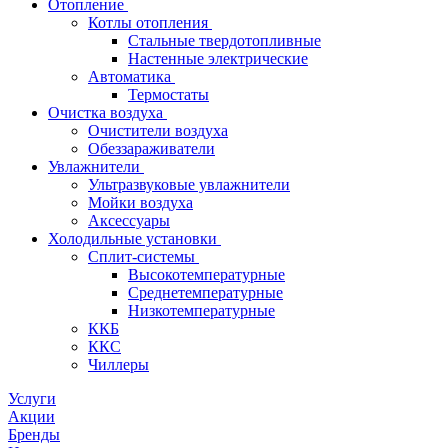
Отопление
Котлы отопления
Стальные твердотопливные
Настенные электрические
Автоматика
Термостаты
Очистка воздуха
Очистители воздуха
Обеззараживатели
Увлажнители
Ультразвуковые увлажнители
Мойки воздуха
Аксессуары
Холодильные установки
Сплит-системы
Высокотемпературные
Среднетемпературные
Низкотемпературные
ККБ
ККС
Чиллеры
Услуги
Акции
Бренды