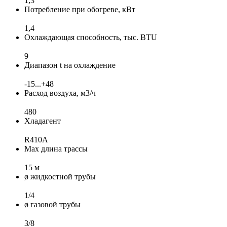
1,3
Потребление при обогреве, кВт
1,4
Охлаждающая способность, тыс. BTU
9
Диапазон t на охлаждение
-15...+48
Расход воздуха, м3/ч
480
Хладагент
R410A
Max длина трассы
15 м
ø жидкостной трубы
1/4
ø газовой трубы
3/8