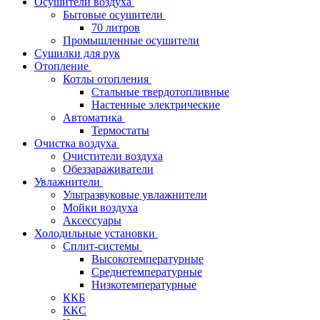
Осушители воздуха
Бытовые осушители
70 литров
Промышленные осушители
Сушилки для рук
Отопление
Котлы отопления
Стальные твердотопливные
Настенные электрические
Автоматика
Термостаты
Очистка воздуха
Очистители воздуха
Обеззараживатели
Увлажнители
Ультразвуковые увлажнители
Мойки воздуха
Аксессуары
Холодильные установки
Сплит-системы
Высокотемпературные
Среднетемпературные
Низкотемпературные
ККБ
ККС