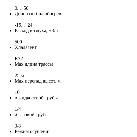
0...+50
Диапазон t на обогрев
-15...+24
Расход воздуха, м3/ч
500
Хладагент
R32
Max длина трассы
25 м
Max перепад высот, м
10
ø жидкостной трубы
1/4
ø газовой трубы
3/8
Режим осушения